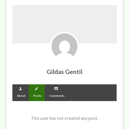
Gildas Gentil
person
create
comment
About
Posts
Comments
This user has not created any post.