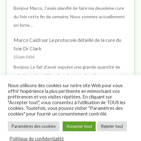
Bonjour Marco, J'avais planifié de faire ma deuxième cure
du foie cette fin de semaine. Nous sommes actuellement
en forte…
Marco Caldi
sur
Le protocole détaillé de la cure du
foie Dr Clark
22 juin 2026
Bonjour, Le fait d'avoir expulsé une grande quantité de
calculs ou de matières lors de votre deuxième cure peut
indiquer…
Nous utilisons des cookies sur notre site Web pour vous
offrir l'expérience la plus pertinente en mémorisant vos
préférences et vos visites répétées. En cliquant sur
"Accepter tout", vous consentez à l'utilisation de TOUS les
cookies. Toutefois, vous pouvez visiter "Paramètres des
cookies" pour fournir un consentement contrôlé.
>
Paramètres des cookies
Accepter tout
Rejeter tout
© Marco Caldi 2026
Politique de confidentialité