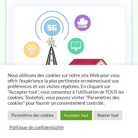
Nous utilisons des cookies sur notre site Web pour vous
offrir l'expérience la plus pertinente en mémorisant vos
préférences et vos visites répétées. En cliquant sur
"Accepter tout", vous consentez à l'utilisation de TOUS les
cookies. Toutefois, vous pouvez visiter "Paramètres des
Emplacement des antennes relais / stations
cookies" pour fournir un consentement contrôlé.
émettrices – France, Suisse, Belgique, Espagne et
>
Brésil
Paramètres des cookies
Accepter tout
Rejeter tout
25 Sep 2017
Politique de confidentialité
A l'attention des électro-hypersensibles et de
toute personne souhaitant connaître