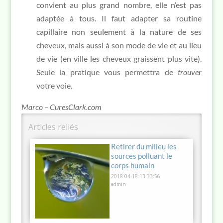
convient au plus grand nombre, elle n’est pas
adaptée à tous. Il faut adapter sa routine
capillaire non seulement à la nature de ses
cheveux, mais aussi à son mode de vie et au lieu
de vie (en ville les cheveux graissent plus vite).
Seule la pratique vous permettra de
trouver
votre voie.
Marco – CuresClark.com
Articles reliés
Vous cherchez une
Retirer du milieu les
Quelle eau boire ?
Les bienfaits de l’ozone
Supplémentation en
L’endothélium, plaque
Appendicites
Métaux et pathogènes :
Cerveau, inflammation
Problèmes de peau : le
Les recommandations
Les ebooks gratuits de
lessive naturelle sans
sources polluant le
– ozonothérapie
iode lors d’un incident
tournante de la santé
parasitaires
ce que révèle le Dr
et métaux lourds :
regard du Dr Clark sur
du Dr Clark lors
Marco Caldi
solvants ? Essayez le
corps humain
nucléaire
cardiovasculaire
Clark sur notre santé
comprendre l’approche
les déséquilibres
d’allergies
Borax
du Dr Clark
internes
2018-04-18 13:33:56
admin