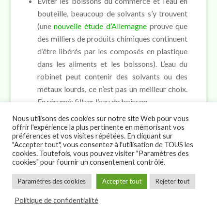
Éviter les boissons du commerce et l’eau en
bouteille, beaucoup de solvants s’y trouvent
(une
nouvelle étude d’Allemagne
prouve que
des milliers de produits chimiques continuent
d’être libérés par les composés en plastique
dans les aliments et les boissons). L’eau du
robinet peut contenir des solvants ou des
métaux lourds, ce n’est pas un meilleur choix.
En résumé: filtrer l’eau de boisson.
Le Dr Clark trouve des solvants dans les pains
Nous utilisons des cookies sur notre site Web pour vous
et biscuits du commerce. Préférer les
offrir l'expérience la plus pertinente en mémorisant vos
préférences et vos visites répétées. En cliquant sur
produits de boulangerie et le pain dans une
"Accepter tout", vous consentez à l'utilisation de TOUS les
boulangerie locale.
cookies. Toutefois, vous pouvez visiter "Paramètres des
cookies" pour fournir un consentement contrôlé.
Le Dr Clark trouve des solvants dans les
>
produits décaféinés et les mélanges en
Paramètres des cookies
Accepter tout
Rejeter tout
poudre pour boissons ou pour la perte de
Politique de confidentialité
poids.
Les compléments alimentaires contiennent