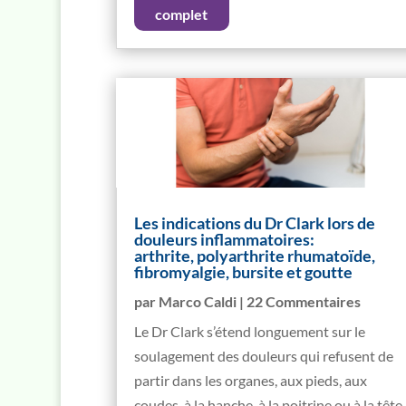
complet
Les indications du Dr Clark lors de
douleurs inflammatoires:
arthrite, polyarthrite rhumatoïde,
fibromyalgie, bursite et goutte
par
Marco Caldi
| 22 Commentaires
Le Dr Clark s’étend longuement sur le
soulagement des douleurs qui refusent de
partir dans les organes, aux pieds, aux
coudes, à la hanche, à la poitrine ou à la tête.