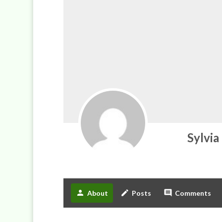
Sylvia
person
create
comment
About
Posts
Comments